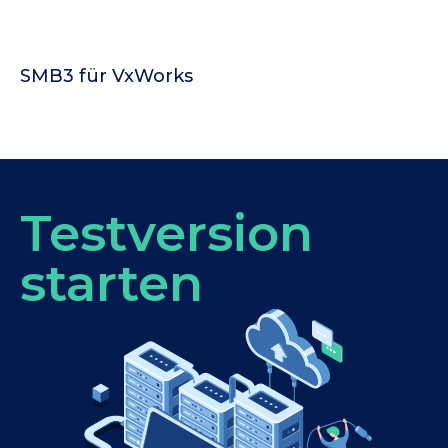
SMB3 für VxWorks
Testversion
starten