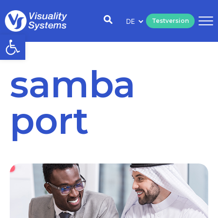
DE
Testversion
Open toolbar
samba
port