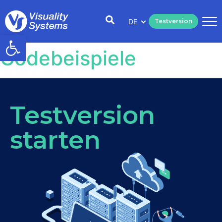
DE
Testversion
Open toolbar
Codebeispiele
Testversion
starten