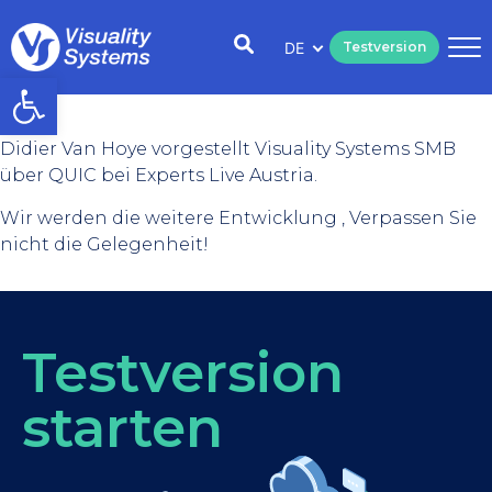
DE
Testversion
Open toolbar
Didier Van Hoye vorgestellt Visuality Systems SMB
über QUIC bei Experts Live Austria.
Wir werden die weitere Entwicklung , Verpassen Sie
nicht die Gelegenheit!
Testversion
starten