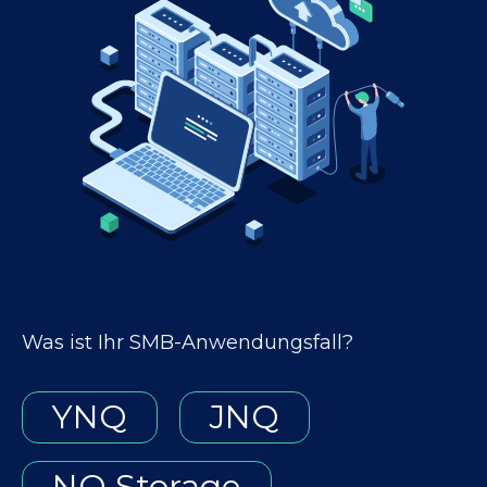
Was ist Ihr SMB-Anwendungsfall?
YNQ
JNQ
NQ Storage