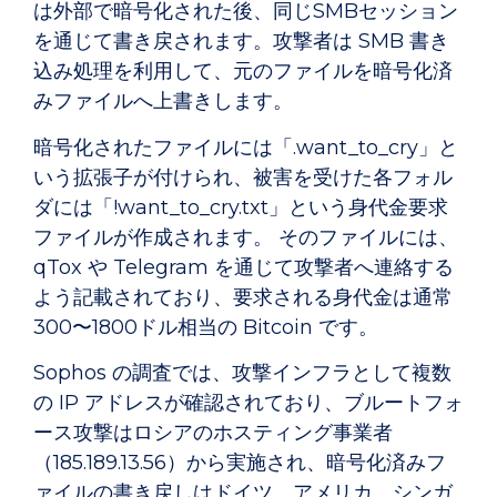
は外部で暗号化された後、同じSMBセッション
を通じて書き戻されます。攻撃者は SMB 書き
込み処理を利用して、元のファイルを暗号化済
みファイルへ上書きします。
暗号化されたファイルには「.want_to_cry」と
いう拡張子が付けられ、被害を受けた各フォル
ダには「!want_to_cry.txt」という身代金要求
ファイルが作成されます。 そのファイルには、
qTox や Telegram を通じて攻撃者へ連絡する
よう記載されており、要求される身代金は通常
300〜1800ドル相当の Bitcoin です。
Sophos の調査では、攻撃インフラとして複数
の IP アドレスが確認されており、ブルートフォ
ース攻撃はロシアのホスティング事業者
（185.189.13.56）から実施され、暗号化済みフ
ァイルの書き戻しはドイツ、アメリカ、シンガ