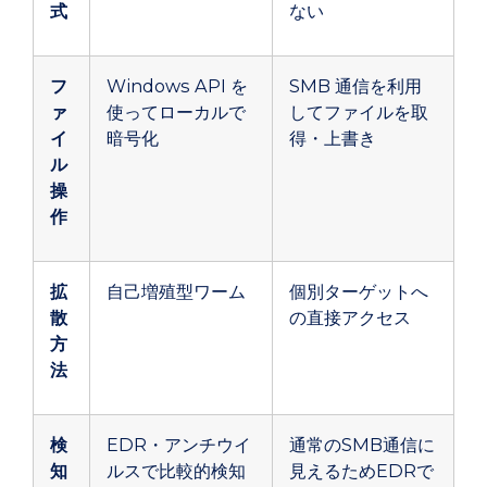
式
ない
フ
Windows API を
SMB 通信を利用
ァ
使ってローカルで
してファイルを取
イ
暗号化
得・上書き
ル
操
作
拡
自己増殖型ワーム
個別ターゲットへ
散
の直接アクセス
方
法
検
EDR・アンチウイ
通常のSMB通信に
知
ルスで比較的検知
見えるためEDRで