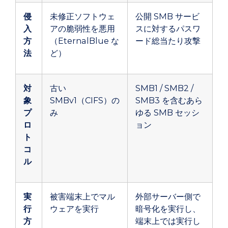
侵
未修正ソフトウェ
公開 SMB サービ
入
アの脆弱性を悪用
スに対するパスワ
方
（EternalBlue な
ード総当たり攻撃
法
ど）
対
古い
SMB1 / SMB2 /
象
SMBv1（CIFS）の
SMB3 を含むあら
プ
み
ゆる SMB セッシ
ロ
ョン
ト
コ
ル
実
被害端末上でマル
外部サーバー側で
行
ウェアを実行
暗号化を実行し、
方
端末上では実行し