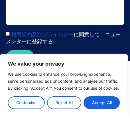
利用規約及びプライバシー
に同意して、ニュー
スレターに登録する
送信
We value your privacy
Visuality systems uses technical, analytical, marketing, and
other cookies. These files are necessary to ensure smooth
We use cookies to enhance your browsing experience,
operation of Voltabelting.com site and services and help
serve personalised ads or content, and analyse our traffic.
us remember you and your settings. For details, please
By clicking "Accept All", you consent to our use of cookies.
read our
Privacy policy
アクセシビリティへの配慮について
Customise
Reject All
Accept All
Accept
© 2026 Visuality Systems Ltd. All Rights Reserved