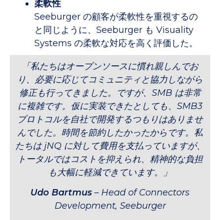
柔軟性
Seeburger の顧客が柔軟性を重視するの
と同じように、Seeburger も Visuality
Systems の柔軟な対応を高く評価した。
「私たちはオープンソースに慣れ親しんでお
り、必要に応じてコミュニティと協力しながら
修正も行ってきました。ですが、SMB は非常
に複雑です。仮に実装できたとしても、SMB3
プロトコルを自社で開発するつもりはありませ
んでした。時間を節約したかったからです。私
たちは jNQ に対して費用を支払っていますが、
トータルではコストを抑えられ、精神的な負担
も大幅に軽減できています。」
Udo Bartmus
– Head of Connectors
Development, Seeburger