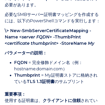
必要があります。
必要なSMBサーバー証明書マッピングを作成する
には、以下のPowerShellコマンドを実行します：
\> New-SmbServerCertificateMapping -
Name <
server FQDN
> -ThumbPrint
<
certificate thumbprint
> -StoreName
My
パラメーターの説明：
FQDN
= 完全修飾ドメイン名（例：
hostname.domain.com）
Thumbprint
= My証明書ストアに格納され
ている
TLS 1.3証明書
のサムプリント
重要事項：
使用する証明書は、
クライアントに信頼
されてい