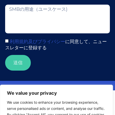
利用規約及びプライバシー
に同意して、ニュー
スレターに登録する
送信
We value your privacy
アクセシビリティへの配慮について
Visuality systems uses technical, analytical, marketing, and
other cookies. These files are necessary to ensure smooth
We use cookies to enhance your browsing experience,
operation of Voltabelting.com site and services and help
serve personalised ads or content, and analyse our traffic.
us remember you and your settings. For details, please
By clicking "Accept All", you consent to our use of cookies.