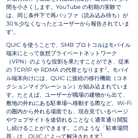
間を小さくします。YouTube の初期の実験で
は、同じ条件下で再バッファ（読み込み待ち）が
30％少なくなったとユーザーから報告されていま
1
す
。
QUIC を使うことで、SMB プロトコルはモバイル
端末にとって仮想プライベートネットワーク
（VPN）のような役割を果たすことができ、従来
2
の TCP/IP や RDMA の代替となります
。モバイ
ル端末向けには、QUIC に接続の移行機能（コネ
クションマイグレーション）が組み込まれていま
す。たとえば、ユーザーが職場の建物から出て、
敷地の外れにある駐車場へ移動する際など、Wi-Fi
の圏内から外れる場面でも、現在見ているページ
やウェブサイトを途切れることなく通常通り閲覧
し続けることができます。このような「駐車場問
3
題」は、QUIC によって解決されます
。