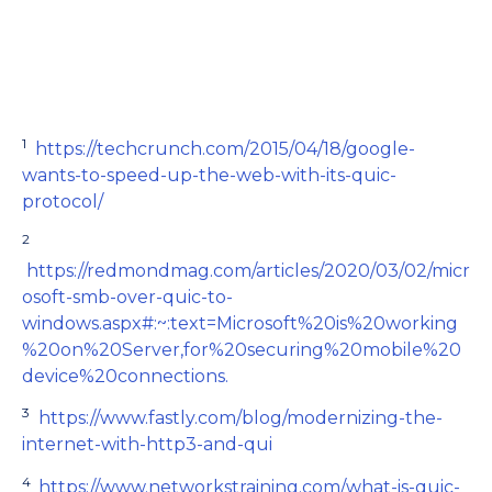
1
https://techcrunch.com/2015/04/18/google-
wants-to-speed-up-the-web-with-its-quic-
protocol/
2
https://redmondmag.com/articles/2020/03/02/micr
osoft-smb-over-quic-to-
windows.aspx#:~:text=Microsoft%20is%20working
%20on%20Server,for%20securing%20mobile%20
device%20connections.
3
https://www.fastly.com/blog/modernizing-the-
internet-with-http3-and-qui
4
https://www.networkstraining.com/what-is-quic-