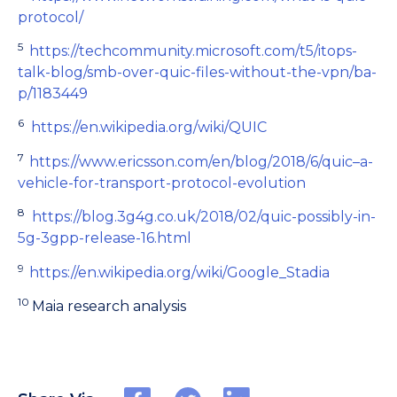
protocol/
5
https://techcommunity.microsoft.com/t5/itops-
talk-blog/smb-over-quic-files-without-the-vpn/ba-
p/1183449
6
https://en.wikipedia.org/wiki/QUIC
7
https://www.ericsson.com/en/blog/2018/6/quic–a-
vehicle-for-transport-protocol-evolution
8
https://blog.3g4g.co.uk/2018/02/quic-possibly-in-
5g-3gpp-release-16.html
9
https://en.wikipedia.org/wiki/Google_Stadia
10
Maia research analysis