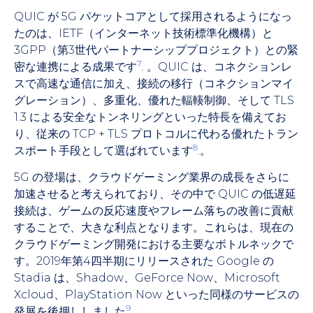
QUIC が 5G パケットコアとして採用されるようになっ
たのは、IETF（インターネット技術標準化機構）と
3GPP（第3世代パートナーシッププロジェクト）との緊
7
密な連携による成果です
. 。QUIC は、コネクションレ
スで高速な通信に加え、接続の移行（コネクションマイ
グレーション）、多重化、優れた輻輳制御、そして TLS
1.3 による安全なトンネリングといった特長を備えてお
り、従来の TCP + TLS プロトコルに代わる優れたトラン
8
スポート手段として選ばれています
.。
5G の登場は、クラウドゲーミング業界の成長をさらに
加速させると考えられており、その中で QUIC の低遅延
接続は、ゲームの反応速度やフレーム落ちの改善に貢献
することで、大きな利点となります。これらは、現在の
クラウドゲーミング開発における主要なボトルネックで
す。2019年第4四半期にリリースされた Google の
Stadia は、Shadow、GeForce Now、Microsoft
Xcloud、PlayStation Now といった同様のサービスの
9
発展を後押ししました
。