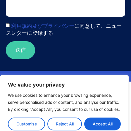
利用規約及びプライバシー
に同意して、ニュー
スレターに登録する
送信
We value your privacy
アクセシビリティへの配慮について
Visuality systems uses technical, analytical, marketing, and
other cookies. These files are necessary to ensure smooth
We use cookies to enhance your browsing experience,
operation of Voltabelting.com site and services and help
serve personalised ads or content, and analyse our traffic.
us remember you and your settings. For details, please
By clicking "Accept All", you consent to our use of cookies.
read our
Privacy policy
© 2026 Visuality Systems Ltd. All Rights Reserved
Customise
Reject All
Accept All
Accept
利用規約及びプライバシー